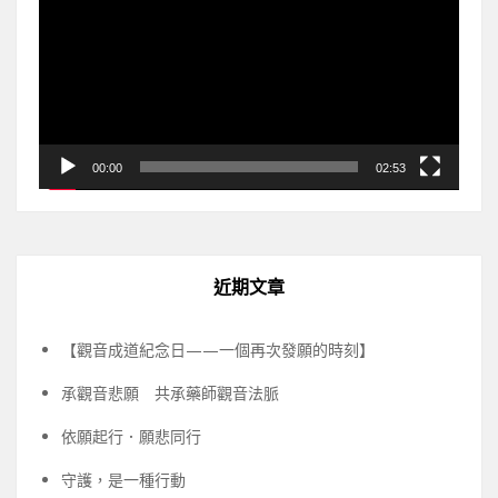
播
放
器
00:00
02:53
近期文章
【觀音成道紀念日——一個再次發願的時刻】
承觀音悲願 共承藥師觀音法脈
依願起行．願悲同行
守護，是一種行動