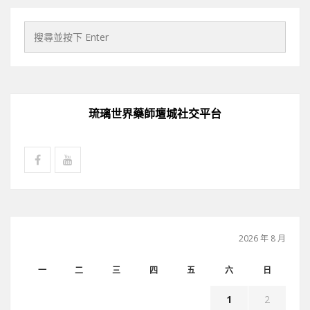
琉璃世界藥師壇城社交平台
2026 年 8 月
一
二
三
四
五
六
日
1
2