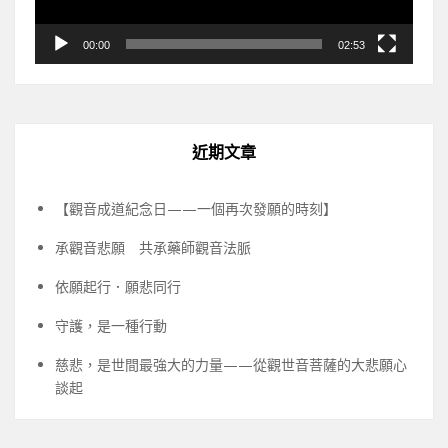
00:00
02:53
近期文章
【觀音成道紀念日——一個再次發願的時刻】
承觀音悲願 共承藥師觀音法脈
依願起行．願悲同行
守護，是一種行動
慈悲，是世間最強大的力量——從觀世音菩薩的大悲願心
談起