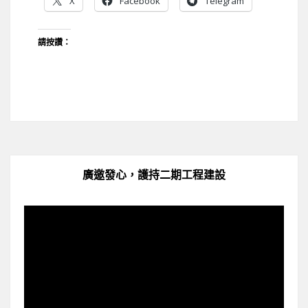
X
Facebook
Telegram
請按讚：
廣邀發心，護持二期工程建設
視
訊
播
放
器