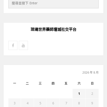
琉璃世界藥師壇城社交平台
2026 年 8 月
一
二
三
四
五
六
日
1
2
3
4
5
6
7
8
9