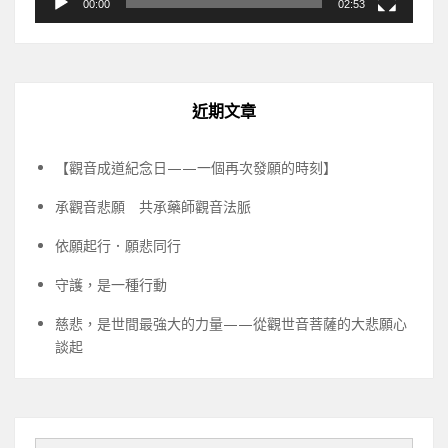
00:00
02:53
近期文章
【觀音成道紀念日——一個再次發願的時刻】
承觀音悲願 共承藥師觀音法脈
依願起行．願悲同行
守護，是一種行動
慈悲，是世間最強大的力量——從觀世音菩薩的大悲願心
談起