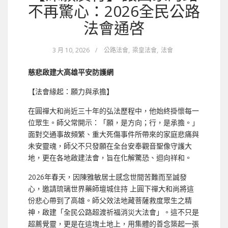
不再驚心：2026全民公路
法會通啓
3 月 10, 2026
/
公路法會
,
梁皇法會
,
法會
慈悲啟建大高雄平安防護網
【法會緣起：願力與承擔】
在圓禪大和尚近三十年的弘法歷程中，他始終掛懷每一
位眾生。師父常開示：「願，是方向；行，是承擔。」
面對交通事故頻繁、重大死傷事件所帶來的家庭悲痛與
未安靈魂，師父不只發願在全台安奉觀音聖像守護大
地，更在各地啟建法會，旨在化解驚恐、迴向祥和。
2026年春天，因陳雅敏居士感念世間苦難而至誠發
心，邀請琉璃世界藥師壇城住持 上圓下禪大和尚將這
份悲心帶到了高雄。師父效法地藏菩薩救度眾生之精
神，啟建「全民公路超渡祈福消災大法會」。這不只是
超薦覺靈，更是在這塊土地上，用集體的善念築起一張