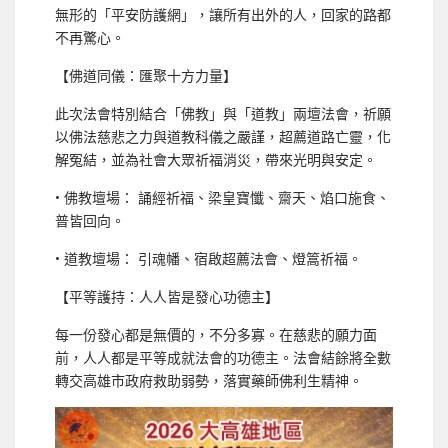
無形的「平安防護網」，讓所有出外的人，回家的路都
不再驚心。
【佛道同儀：匯聚十方力量】
此次法會特別結合「佛教」與「道教」兩壇法會，祈願
以佛法慈悲之力與道教科儀之嚴謹，超薦道路亡靈，化
解冤結，並為社會大眾祈福消災，帶來光明與安定。
• 佛教壇場： 誦經祈福、梁皇寶懺、齋天、焰口施食、
普皆回向。
• 道教壇場： 引魂幡、宿啟超薦法會、燈篙祈福。
【平等護持：人人皆是發心功德主】
每一份發心都是無價的，不分多寡。在慈悲的願力面
前，人人都是平等成就法會的功德主。法會結餘將全數
轉交高雄市政府救助弱勢，落實藥師佛利生精神。