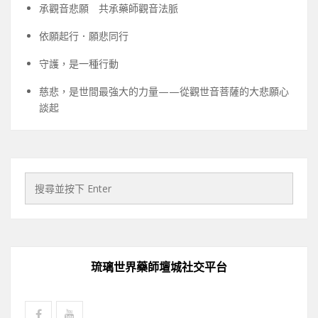
承觀音悲願 共承藥師觀音法脈
依願起行．願悲同行
守護，是一種行動
慈悲，是世間最強大的力量——從觀世音菩薩的大悲願心
談起
琉璃世界藥師壇城社交平台