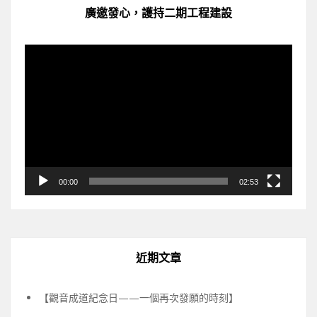
廣邀發心，護持二期工程建設
視
訊
播
放
器
00:00
02:53
近期文章
【觀音成道紀念日——一個再次發願的時刻】